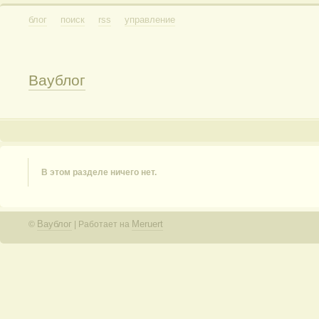
блог
поиск
rss
управление
Ваублог
В этом разделе ничего нет.
Ваублог
Meruert
©
| Работает на