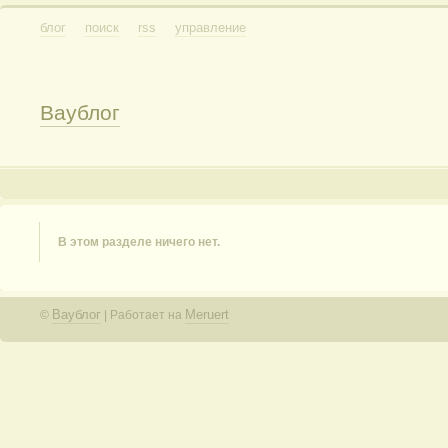
блог
поиск
rss
управление
Ваублог
В этом разделе ничего нет.
Ваублог
Meruert
©
| Работает на