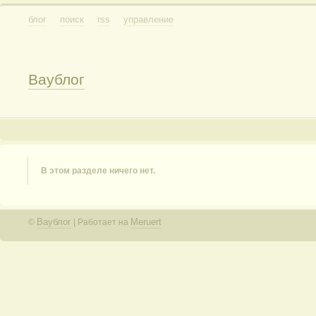
блог
поиск
rss
управление
Ваублог
В этом разделе ничего нет.
Ваублог
Meruert
©
| Работает на