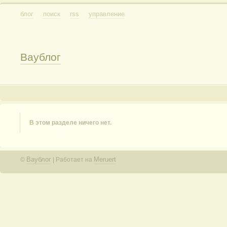
блог
поиск
rss
управление
Ваублог
В этом разделе ничего нет.
Ваублог
Meruert
©
| Работает на